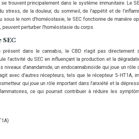
2 se trouvent principalement dans le système immunitaire. Le S
du stress, de la douleur, du sommeil, de l’appétit et de l’inflam
nnu sous le nom d’homéostasie, le SEC fonctionne de manière op
, peuvent perturber l’homéostasie du corps.
e SEC
e présent dans le cannabis, le CBD n’agit pas directement s
le l’activité du SEC en influençant la production et la dégradat
 niveaux d’anandamide, un endocannabinoïde qui joue un rôle 
eragit avec d’autres récepteurs, tels que le récepteur 5-HT1A, i
nsmetteur qui joue un rôle important dans l’anxiété et la dépress
lammatoires, ce qui pourrait contribuer à réduire les sympt
T1A)