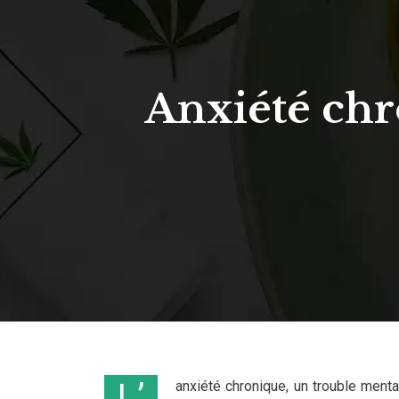
Anxiété chr
L’anxiété chronique, un trouble mental répandu, affecte des millions de personnes à travers le monde. Elle