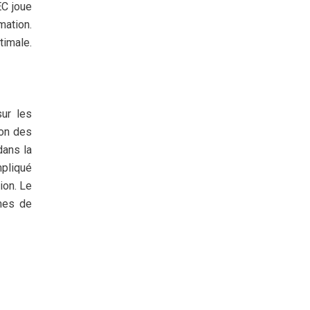
EC joue
mation.
timale.
ur les
ion des
dans la
mpliqué
ion. Le
ômes de