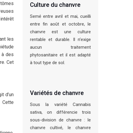
ptômes
Culture du chanvre
reuses
Semé entre avril et mai, cueilli
intérêt
entre fin août et octobre, le
chanvre est une culture
ant les
rentable et durable. Il n’exige
uiétude
aucun traitement
s à des
phytosanitaire et il est adapté
re. Cet
à tout type de sol.
Variétés de chanvre
it d’un
. Cette
Sous la variété Cannabis
sativa, on différencie trois
sous-division de chanvre : le
chanvre cultivé, le chanvre
dienne.