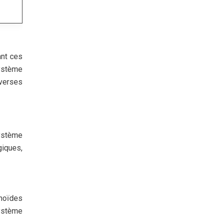
ant ces
système
verses
ystème
giques,
noïdes
système