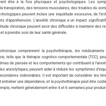
vent être à la fois physiques et psychologiques. Les sym
 la transpiration, des tensions musculaires, des troubles du som
logiques peuvent inclure une inquiétude excessive, de l’irrita
ts d’appréhension. L’anxiété chronique a un impact significatif
étude chronique peuvent avoir des difficultés à maintenir des re
 et à prendre soin de leur santé générale.
é chronique comprennent la psychothérapie, les médicaments 
e, telle que la thérapie cognitivo-comportementale (TCC), peu
chémas de pensée et les comportements qui contribuent à l’anxié
es anxiolytiques, peuvent aider à réduire les symptômes d’inqu
condaires indésirables. Il est important de considérer les lim
 entraîner une dépendance, et la psychothérapie peut être coût
emple, mettent généralement entre 4 et 6 semaines pour produir