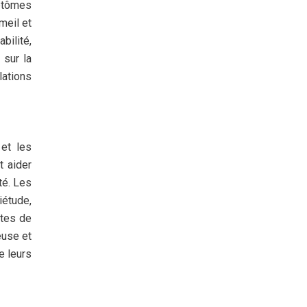
ptômes
meil et
bilité,
 sur la
lations
et les
t aider
té. Les
iétude,
ites de
euse et
e leurs