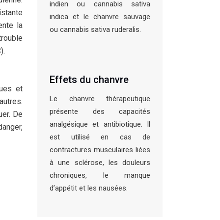
indien ou cannabis sativa
istante
indica et le chanvre sauvage
ente la
ou cannabis sativa ruderalis.
trouble
).
Effets du chanvre
ques et
Le chanvre thérapeutique
autres.
présente des capacités
uer. De
analgésique et antibiotique. Il
danger,
est utilisé en cas de
contractures musculaires liées
à une sclérose, les douleurs
chroniques, le manque
d’appétit et les nausées.