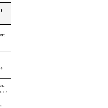
es
ort
,
le
es,
oire
e,