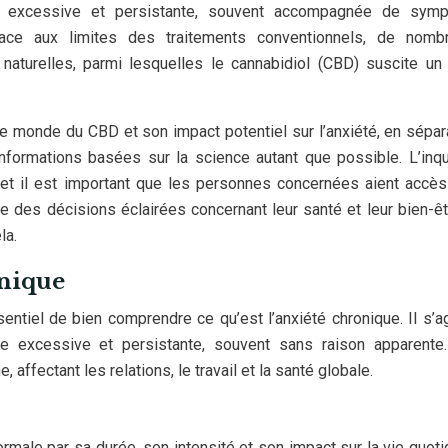
e excessive et persistante, souvent accompagnée de sym
Face aux limites des traitements conventionnels, de nomb
naturelles, parmi lesquelles le cannabidiol (CBD) suscite un 
s le monde du CBD et son impact potentiel sur l’anxiété, en sépar
nformations basées sur la science autant que possible. L’inq
 et il est important que les personnes concernées aient accè
re des décisions éclairées concernant leur santé et leur bien-êt
la.
nique
sentiel de bien comprendre ce qu’est l’anxiété chronique. Il s’ag
de excessive et persistante, souvent sans raison apparente
, affectant les relations, le travail et la santé globale.
ormale par sa durée, son intensité et son impact sur la vie quoti