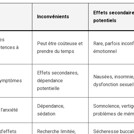
Effets secondair
Inconvénients
potentiels
res
Peut être coûteuse et
Rare, parfois inconf
tences à
prendre du temps
émotionnel
Effets secondaires,
Nausées, insomnie
 symptômes
dépendance
dysfonction sexuel
potentielle
Dépendance,
Somnolence, vertig
l’anxiété
sédation
problèmes de mém
d’effets
Recherche limitée,
Sécheresse buccal