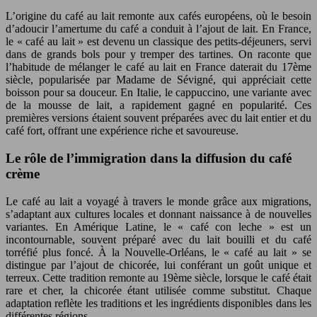
L’origine du café au lait remonte aux cafés européens, où le besoin
d’adoucir l’amertume du café a conduit à l’ajout de lait. En France,
le « café au lait » est devenu un classique des petits-déjeuners, servi
dans de grands bols pour y tremper des tartines. On raconte que
l’habitude de mélanger le café au lait en France daterait du 17ème
siècle, popularisée par Madame de Sévigné, qui appréciait cette
boisson pour sa douceur. En Italie, le cappuccino, une variante avec
de la mousse de lait, a rapidement gagné en popularité. Ces
premières versions étaient souvent préparées avec du lait entier et du
café fort, offrant une expérience riche et savoureuse.
Le rôle de l’immigration dans la diffusion du café
crème
Le café au lait a voyagé à travers le monde grâce aux migrations,
s’adaptant aux cultures locales et donnant naissance à de nouvelles
variantes. En Amérique Latine, le « café con leche » est un
incontournable, souvent préparé avec du lait bouilli et du café
torréfié plus foncé. À la Nouvelle-Orléans, le « café au lait » se
distingue par l’ajout de chicorée, lui conférant un goût unique et
terreux. Cette tradition remonte au 19ème siècle, lorsque le café était
rare et cher, la chicorée étant utilisée comme substitut. Chaque
adaptation reflète les traditions et les ingrédients disponibles dans les
différentes régions.