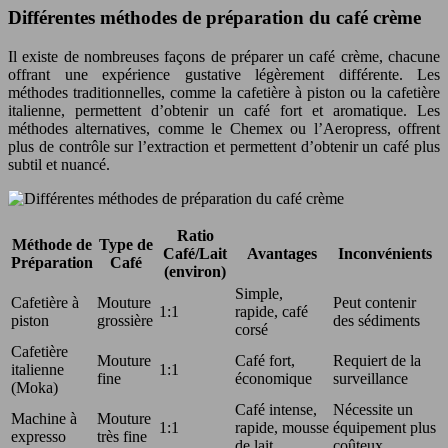
Différentes méthodes de préparation du café crème
Il existe de nombreuses façons de préparer un café crème, chacune
offrant une expérience gustative légèrement différente. Les
méthodes traditionnelles, comme la cafetière à piston ou la cafetière
italienne, permettent d’obtenir un café fort et aromatique. Les
méthodes alternatives, comme le Chemex ou l’Aeropress, offrent
plus de contrôle sur l’extraction et permettent d’obtenir un café plus
subtil et nuancé.
Ratio
Méthode de
Type de
Café/Lait
Avantages
Inconvénients
Préparation
Café
(environ)
Simple,
Cafetière à
Mouture
Peut contenir
1:1
rapide, café
piston
grossière
des sédiments
corsé
Cafetière
Mouture
Café fort,
Requiert de la
italienne
1:1
fine
économique
surveillance
(Moka)
Café intense,
Nécessite un
Machine à
Mouture
1:1
rapide, mousse
équipement plus
expresso
très fine
de lait
coûteux