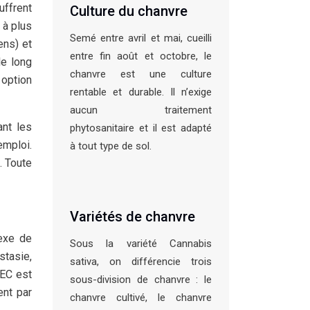
uffrent
Culture du chanvre
 à plus
Semé entre avril et mai, cueilli
ens) et
entre fin août et octobre, le
le long
chanvre est une culture
 option
rentable et durable. Il n’exige
aucun traitement
ant les
phytosanitaire et il est adapté
emploi.
à tout type de sol.
. Toute
Variétés de chanvre
exe de
Sous la variété Cannabis
stasie,
sativa, on différencie trois
SEC est
sous-division de chanvre : le
ent par
chanvre cultivé, le chanvre