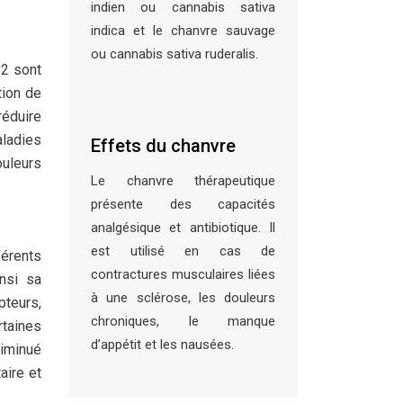
indien ou cannabis sativa
indica et le chanvre sauvage
ou cannabis sativa ruderalis.
B2 sont
tion de
réduire
ladies
Effets du chanvre
ouleurs
Le chanvre thérapeutique
présente des capacités
analgésique et antibiotique. Il
est utilisé en cas de
férents
contractures musculaires liées
nsi sa
à une sclérose, les douleurs
pteurs,
chroniques, le manque
taines
d’appétit et les nausées.
diminué
aire et