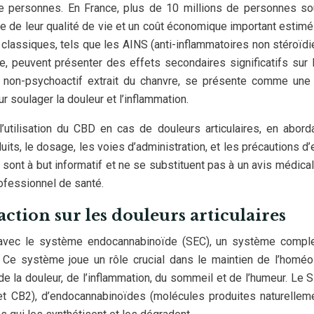
de personnes. En France, plus de 10 millions de personnes so
ive de leur qualité de vie et un coût économique important estimé
 classiques, tels que les AINS (anti-inflammatoires non stéroïdi
me, peuvent présenter des effets secondaires significatifs sur 
e non-psychoactif extrait du chanvre, se présente comme une
soulager la douleur et l’inflammation.
’utilisation du CBD en cas de douleurs articulaires, en abord
ts, le dosage, les voies d’administration, et les précautions d’
 sont à but informatif et ne se substituent pas à un avis médical
rofessionnel de santé.
tion sur les douleurs articulaires
t avec le système endocannabinoïde (SEC), un système compl
. Ce système joue un rôle crucial dans le maintien de l’homéo
de la douleur, de l’inflammation, du sommeil et de l’humeur. Le 
 CB2), d’endocannabinoïdes (molécules produites naturellem