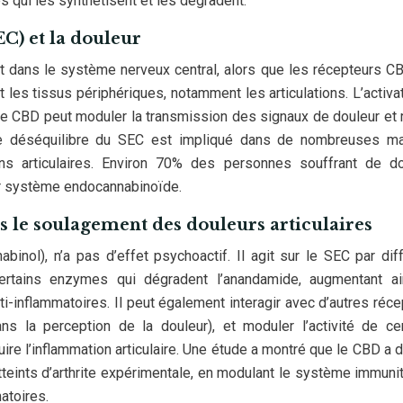
 qui les synthétisent et les dégradent.
C) et la douleur
t dans le système nerveux central, alors que les récepteurs C
les tissus périphériques, notamment les articulations. L’activa
e CBD peut moduler la transmission des signaux de douleur et 
le déséquilibre du SEC est impliqué dans de nombreuses ma
ons articulaires. Environ 70% des personnes souffrant de d
r système endocannabinoïde.
 le soulagement des douleurs articulaires
inol), n’a pas d’effet psychoactif. Il agit sur le SEC par dif
 certains enzymes qui dégradent l’anandamide, augmentant ai
i-inflammatoires. Il peut également interagir avec d’autres réce
 la perception de la douleur), et moduler l’activité de cer
uire l’inflammation articulaire. Une étude a montré que le CBD a 
tteints d’arthrite expérimentale, en modulant le système immunit
atoires.