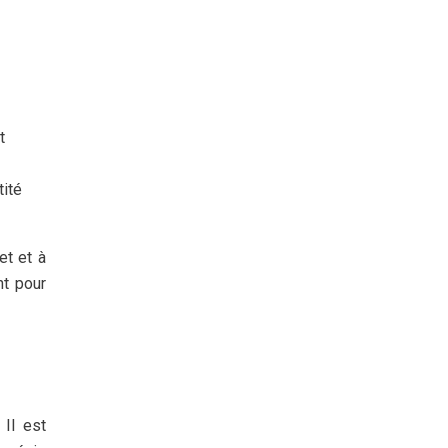
t
tité
et et à
nt pour
 Il est