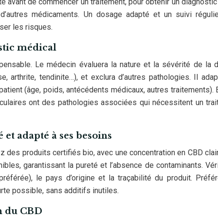
té avant de commencer un traitement, pour obtenir un diagnostic
 d’autres médicaments. Un dosage adapté et un suivi réguli
ser les risques.
stic médical
pensable. Le médecin évaluera la nature et la sévérité de la d
 arthrite, tendinite…), et exclura d’autres pathologies. Il adap
patient (âge, poids, antécédents médicaux, autres traitements). 
culaires ont des pathologies associées qui nécessitent un tra
 et adapté à ses besoins
ez des produits certifiés bio, avec une concentration en CBD cla
ibles, garantissant la pureté et l’absence de contaminants. Véri
éférée), le pays d’origine et la traçabilité du produit. Préfé
rte possible, sans additifs inutiles.
on du CBD