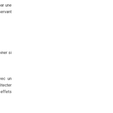
par une
servant
iner si
avec un
étecter
 effets