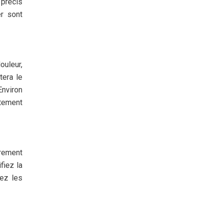
 précis
er sont
ouleur,
tera le
Environ
itement
irement
fiez la
rez les