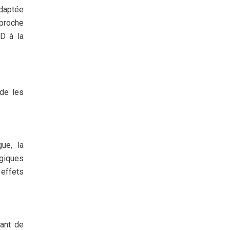
adaptée
pproche
BD à la
 de les
ue, la
rgiques
effets
rant de