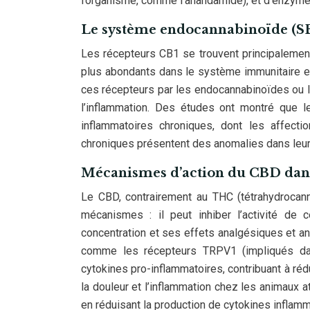
l’organisme, comme l’anandamide), et d’enzymes
Le système endocannabinoïde (SE
Les récepteurs CB1 se trouvent principalemen
plus abondants dans le système immunitaire et 
ces récepteurs par les endocannabinoïdes ou l
l’inflammation. Des études ont montré que 
inflammatoires chroniques, dont les affecti
chroniques présentent des anomalies dans leu
Mécanismes d’action du CBD dans
Le CBD, contrairement au THC (tétrahydrocannab
mécanismes : il peut inhiber l’activité de
concentration et ses effets analgésiques et ant
comme les récepteurs TRPV1 (impliqués dans
cytokines pro-inflammatoires, contribuant à réd
la douleur et l’inflammation chez les animaux a
en réduisant la production de cytokines inflamm