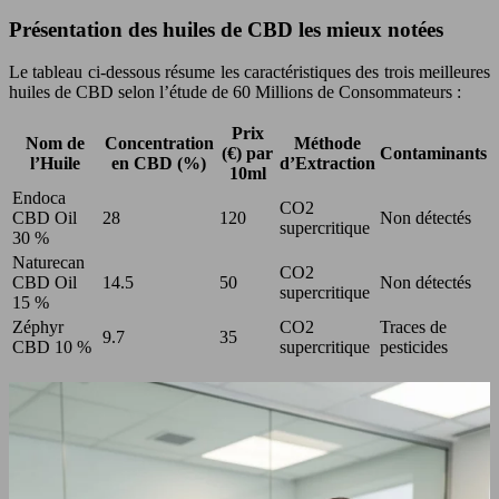
Présentation des huiles de CBD les mieux notées
Le tableau ci-dessous résume les caractéristiques des trois meilleures
huiles de CBD selon l’étude de 60 Millions de Consommateurs :
Prix
Nom de
Concentration
Méthode
(€) par
Contaminants
l’Huile
en CBD (%)
d’Extraction
10ml
Endoca
CO2
CBD Oil
28
120
Non détectés
supercritique
30 %
Naturecan
CO2
CBD Oil
14.5
50
Non détectés
supercritique
15 %
Zéphyr
CO2
Traces de
9.7
35
CBD 10 %
supercritique
pesticides