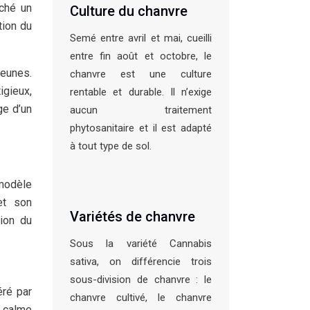
ché un
Culture du chanvre
tion du
Semé entre avril et mai, cueilli
entre fin août et octobre, le
jeunes.
chanvre est une culture
igieux,
rentable et durable. Il n’exige
ge d’un
aucun traitement
phytosanitaire et il est adapté
à tout type de sol.
 modèle
et son
Variétés de chanvre
tion du
Sous la variété Cannabis
sativa, on différencie trois
sous-division de chanvre : le
éré par
chanvre cultivé, le chanvre
n calme