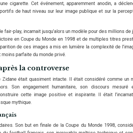
 une cigarette. Cet événement, apparemment anodin, a déclen
sportifs de haut niveau sur leur image publique et sur la percep
 fair-play, incarnait jusqu’alors un modèle pour des millions de 
ictoire en Coupe du Monde en 1998 et de multiples titres prest
’apparition de ces images a mis en lumière la complexité de l’ima
nt moins parfaite du monde privé.
après la controverse
e Zidane était quasiment intacte. Il était considéré comme un
dehors. Son engagement humanitaire, son discours mesuré 
struire cette image positive et inspirante. Il était l’incarna
resque mythique.
ançais
ndaires. Son but en finale de la Coupe du Monde 1998, consid
 du football français, son incroyable maîtrise technique et so