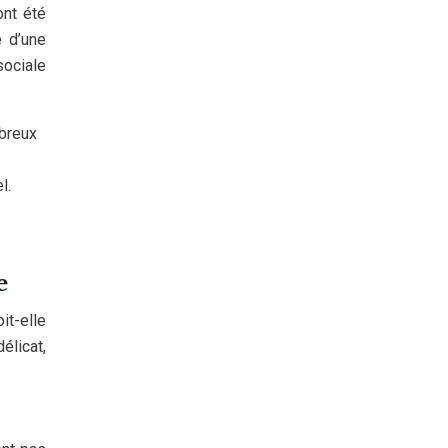
ont été
 d’une
sociale
mbreux
l.
e
it-elle
élicat,