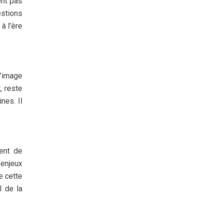
ent pas
estions
à l’ère
L’image
, reste
nes. Il
ent de
 enjeux
e cette
l de la