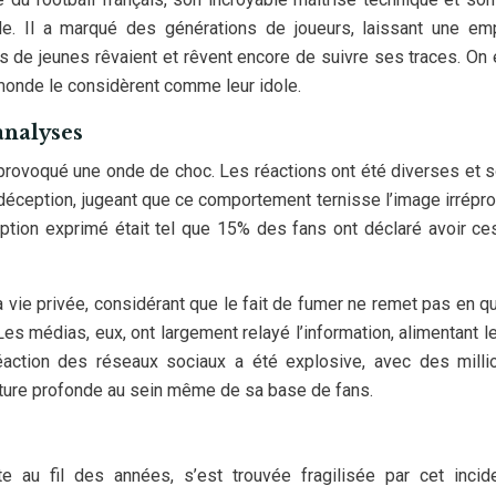
e. Il a marqué des générations de joueurs, laissant une emp
ns de jeunes rêvaient et rêvent encore de suivre ses traces. On
monde le considèrent comme leur idole.
analyses
provoqué une onde de choc. Les réactions ont été diverses et 
r déception, jugeant que ce comportement ternisse l’image irrépr
ception exprimé était tel que 15% des fans ont déclaré avoir c
la vie privée, considérant que le fait de fumer ne remet pas en q
es médias, eux, ont largement relayé l’information, alimentant l
réaction des réseaux sociaux a été explosive, avec des mill
cture profonde au sein même de sa base de fans.
e au fil des années, s’est trouvée fragilisée par cet incid