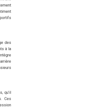
rtement
ntiment
portifs
age des
ts à la
intègre
arrière
usieurs
, qu’il
s. Ces
ression