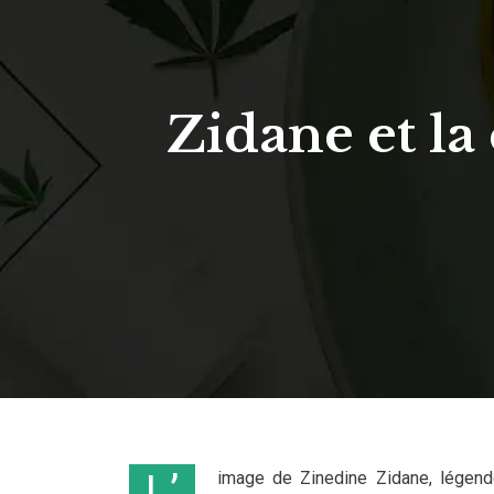
Zidane et la
L’image de Zinedine Zidane, légende du football français et mondial, a été marquée par l’apparition de