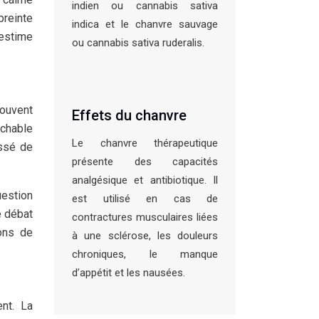
indien ou cannabis sativa
reinte
indica et le chanvre sauvage
 estime
ou cannabis sativa ruderalis.
souvent
Effets du chanvre
ochable
Le chanvre thérapeutique
essé de
présente des capacités
analgésique et antibiotique. Il
uestion
est utilisé en cas de
e débat
contractures musculaires liées
ions de
à une sclérose, les douleurs
chroniques, le manque
d’appétit et les nausées.
ent. La