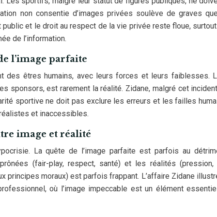
l. Les sportifs, malgré leur statut de figures publiques, ne doiv
lication non consentie d’images privées soulève de graves qu
public et le droit au respect de la vie privée reste floue, surtout 
ée de l’information.
e l’image parfaite
ont des êtres humains, avec leurs forces et leurs faiblesses. 
es sponsors, est rarement la réalité. Zidane, malgré cet incident
ité sportive ne doit pas exclure les erreurs et les failles humai
rréalistes et inaccessibles.
tre image et réalité
ocrisie. La quête de l’image parfaite est parfois au détrim
prônées (fair-play, respect, santé) et les réalités (pression,
 principes moraux) est parfois frappant. L’affaire Zidane illustr
professionnel, où l’image impeccable est un élément essentie