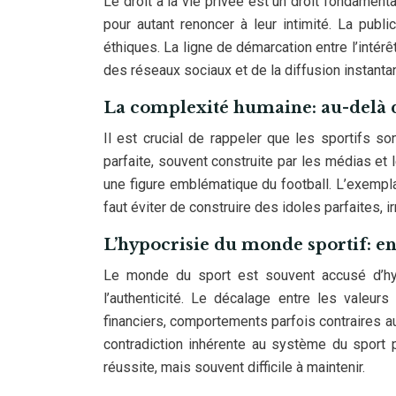
Le droit à la vie privée est un droit fondamenta
pour autant renoncer à leur intimité. La pub
éthiques. La ligne de démarcation entre l’intérêt 
des réseaux sociaux et de la diffusion instantan
La complexité humaine: au-delà d
Il est crucial de rappeler que les sportifs s
parfaite, souvent construite par les médias et l
une figure emblématique du football. L’exemplar
faut éviter de construire des idoles parfaites, i
L’hypocrisie du monde sportif: en
Le monde du sport est souvent accusé d’hyp
l’authenticité. Le décalage entre les valeurs 
financiers, comportements parfois contraires aux
contradiction inhérente au système du sport 
réussite, mais souvent difficile à maintenir.