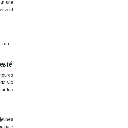
sur une
peuvent
nt en
esté
figures
 de vie
par les
 jeunes
ont une